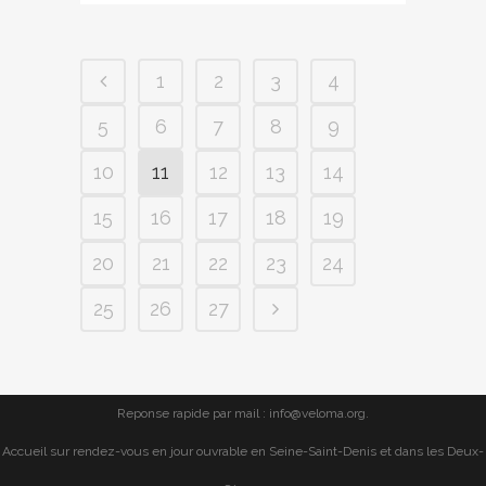
1
2
3
4
5
6
7
8
9
10
11
12
13
14
15
16
17
18
19
20
21
22
23
24
25
26
27
Reponse rapide par mail : info@veloma.org.
Accueil sur rendez-vous en jour ouvrable en Seine-Saint-Denis et dans les Deux-