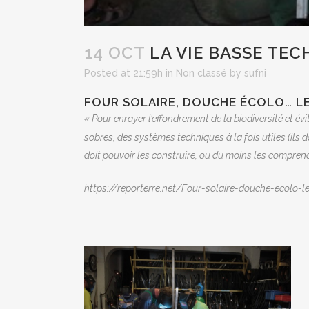
14 OCT
LA VIE BASSE TE
Posted at 21:59h
in
Non classé
by
sufni
FOUR SOLAIRE, DOUCHE ÉCOLO… L
« Pour enrayer l’effondrement de la biodiversité et év
sobres, des systèmes techniques à la fois utiles (ils
doit pouvoir les construire, ou du moins les comprend
https://reporterre.net/Four-solaire-douche-ecolo-