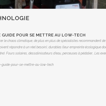
CHNOLOGIE
E GUIDE POUR SE METTRE AU LOW-TECH
iter le chaos climatique, de plus en plus de spécialistes recommandent de 
 doivent répondre à un réel besoin), durables (leur empreinte écologique do
re). Fours solaires, dessalinisateurs d’eau, perceuses à pédalier… Les exe
le-guide-pour-se-mettre-au-low-tech