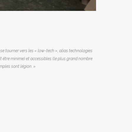
se tourner vers les «
low-tech
», alias technologies
it être minime) et accessibles (le plus grand nombre
mples sont légion. »