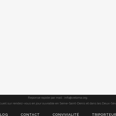
Reponse rapide par mail : info@veloma.org.
cueil sur rendez-vous en jour ouvrable en Seine-Saint-Denis et dans les Deux-Sèv
LOG
CONTACT
CONVIVIALITÉ
TRIPORTEUR