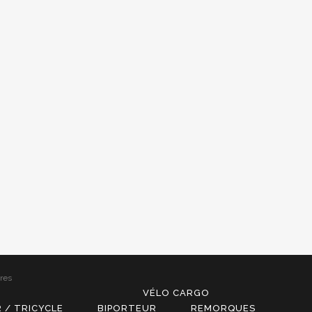
res
VÉLO CARGO
 / TRICYCLE
BIPORTEUR
REMORQUES