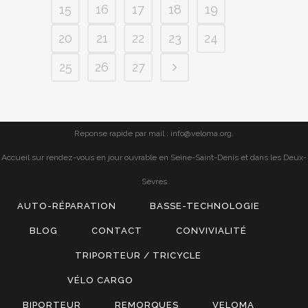
15
16
17
18
19
20
21
22
23
24
25
26
27
Reponse rapide par mail : info@veloma.org.
Accueil sur rendez-vous en jour ouvrable en Seine-Saint-Denis et dans les Deux-
Sèvres
AUTO-RÉPARATION
BASSE-TECHNOLOGIE
BLOG
CONTACT
CONVIVIALITÉ
TRIPORTEUR / TRICYCLE
VÉLO CARGO
BIPORTEUR
REMORQUES
VELOMA