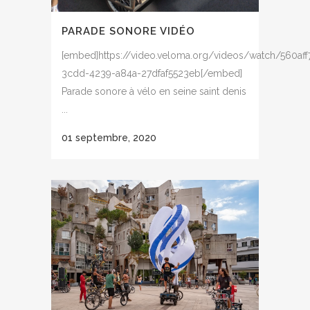
PARADE SONORE VIDÉO
[embed]https://video.veloma.org/videos/watch/560aff
3cdd-4239-a84a-27dfaf5523eb[/embed]
Parade sonore à vélo en seine saint denis
...
01 septembre, 2020