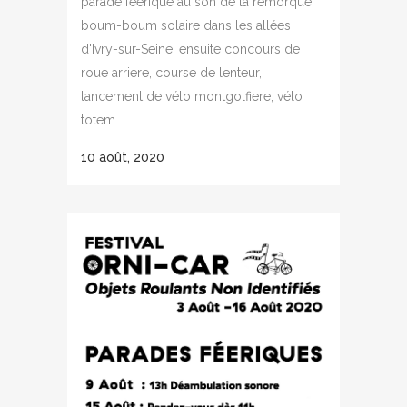
parade féérique au son de la remorque
boum-boum solaire dans les allées
d'Ivry-sur-Seine. ensuite concours de
roue arriere, course de lenteur,
lancement de vélo montgolfiere, vélo
totem...
10 août, 2020