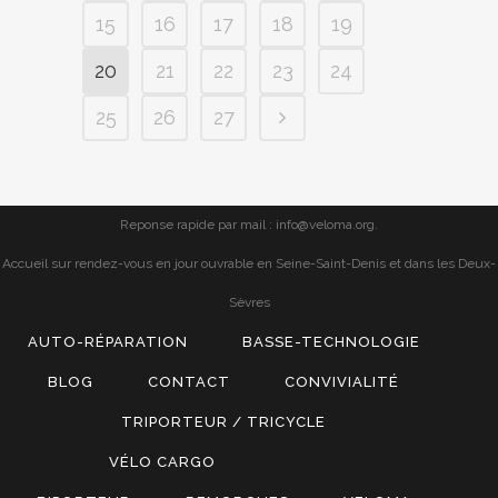
15
16
17
18
19
20
21
22
23
24
25
26
27
Reponse rapide par mail : info@veloma.org.
Accueil sur rendez-vous en jour ouvrable en Seine-Saint-Denis et dans les Deux-
Sèvres
AUTO-RÉPARATION
BASSE-TECHNOLOGIE
BLOG
CONTACT
CONVIVIALITÉ
TRIPORTEUR / TRICYCLE
VÉLO CARGO