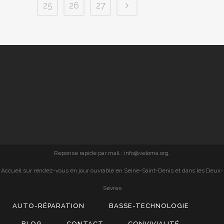
25
26
27
Reponse rapide par mail : info@veloma.org.
Accueil sur rendez-vous en jour ouvrable en Seine-Saint-Denis et dans les Deux-
Sèvres
AUTO-RÉPARATION
BASSE-TECHNOLOGIE
BLOG
CONTACT
CONVIVIALITÉ