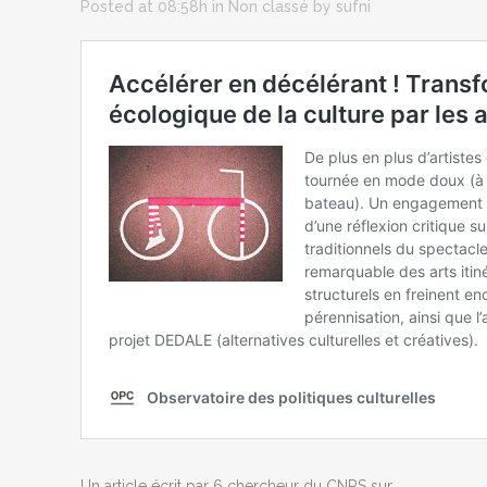
Posted at 08:58h
in
Non classé
by
sufni
Un article écrit par 6 chercheur du CNRS sur