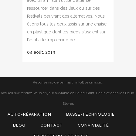
avec un ami sur l'utilité d'aller se
ressourcer dans des lieux ou sur des
festivals oeuvrant des alternatives. Nous
étions tous les deux assis sur une chaise
en plastique dont les pieds s'usaient sur
l'asphalte trop chaud de...
04 août, 2019
Reponse rapide par mail : info@veloma.org.
Accueil sur rendez-vous en jour ouvrable en Seine-Saint-Denis et dans les Deux-
Sèvres
AUTO-RÉPARATION
BASSE-TECHNOLOGIE
BLOG
CONTACT
CONVIVIALITÉ