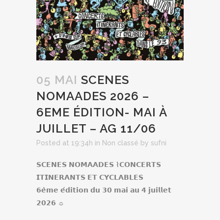
05 MAI
SCENES
NOMAADES 2026 –
6EME ÉDITION- MAI À
JUILLET – AG 11/06
Posted at 19:34h
in
Non classé
by
sufni
𝗦𝗖𝗘𝗡𝗘𝗦 𝗡𝗢𝗠𝗔𝗔𝗗𝗘𝗦 ⌇𝗖𝗢𝗡𝗖𝗘𝗥𝗧𝗦
𝗜𝗧𝗜𝗡𝗘𝗥𝗔𝗡𝗧𝗦 𝗘𝗧 𝗖𝗬𝗖𝗟𝗔𝗕𝗟𝗘𝗦
𝟲𝗲̀𝗺𝗲 𝗲́𝗱𝗶𝘁𝗶𝗼𝗻 𝗱𝘂 𝟯𝟬 𝗺𝗮𝗶 𝗮𝘂 𝟰 𝗷𝘂𝗶𝗹𝗹𝗲𝘁
𝟮𝟬𝟮𝟲 ☼