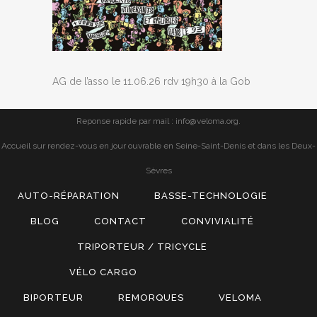
AG de l’asso le 11.06.26 rdv 19h30 à la Gob
Reponse rapide par mail : info@veloma.org.
Accueil sur rendez-vous en jour ouvrable en Seine-Saint-Denis et dans les Deux-
Sèvres
AUTO-RÉPARATION
BASSE-TECHNOLOGIE
BLOG
CONTACT
CONVIVIALITÉ
TRIPORTEUR / TRICYCLE
VÉLO CARGO
BIPORTEUR
REMORQUES
VELOMA