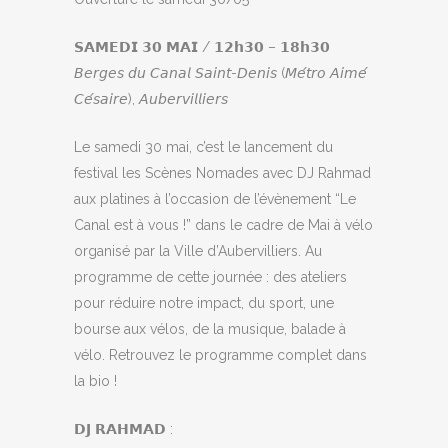
𝗦𝗔𝗠𝗘𝗗𝗜 𝟯𝟬 𝗠𝗔𝗜 / 𝟭𝟮𝗵𝟯𝟬 – 𝟭𝟴𝗵𝟯𝟬
𝘉𝘦𝘳𝘨𝘦𝘴 𝘥𝘶 𝘊𝘢𝘯𝘢𝘭 𝘚𝘢𝘪𝘯𝘵-𝘋𝘦𝘯𝘪𝘴 (𝘔𝘦́𝘵𝘳𝘰 𝘈𝘪𝘮𝘦́
𝘊𝘦́𝘴𝘢𝘪𝘳𝘦), 𝘈𝘶𝘣𝘦𝘳𝘷𝘪𝘭𝘭𝘪𝘦𝘳𝘴
Le samedi 30 mai, c’est le lancement du
festival les Scènes Nomades avec DJ Rahmad
aux platines à l’occasion de l’évènement “Le
Canal est à vous !” dans le cadre de Mai à vélo
organisé par la Ville d’Aubervilliers. Au
programme de cette journée : des ateliers
pour réduire notre impact, du sport, une
bourse aux vélos, de la musique, balade à
vélo. Retrouvez le programme complet dans
la bio !
𝗗𝗝 𝗥𝗔𝗛𝗠𝗔𝗗 :