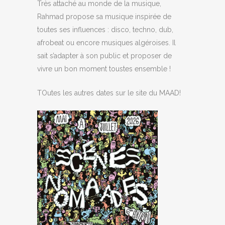
Très attaché au monde de la musique,
Rahmad propose sa musique inspirée de
toutes ses influences : disco, techno, dub,
afrobeat ou encore musiques algéroises. Il
sait s’adapter à son public et proposer de
vivre un bon moment toustes ensemble !
TOutes les autres dates sur le site du MAAD!