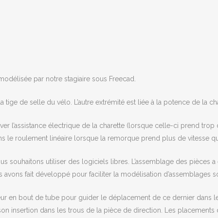
te modélisée par notre stagiaire sous Freecad.
la tige de selle du vélo. L’autre extrémité est liée à la potence de la ch
r l’assistance électrique de la charette (lorsque celle-ci prend trop d
 le roulement linéaire lorsque la remorque prend plus de vitesse qu
s souhaitons utiliser des logiciels libres. L’assemblage des pièces a é
 avons fait développé pour faciliter la modélisation d’assemblages s
r en bout de tube pour guider le déplacement de ce dernier dans le r
on insertion dans les trous de la pièce de direction. Les placements 