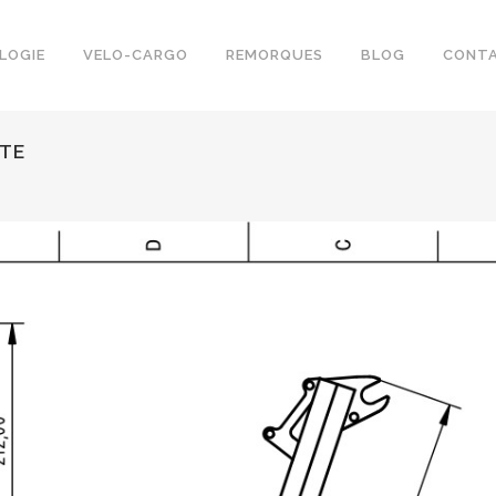
LOGIE
VELO-CARGO
REMORQUES
BLOG
CONT
TE