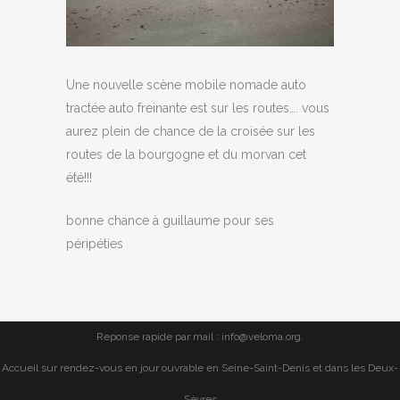
Une nouvelle scène mobile nomade auto
tractée auto freinante est sur les routes…. vous
aurez plein de chance de la croisée sur les
routes de la bourgogne et du morvan cet
été!!!
bonne chance à guillaume pour ses
péripéties
Reponse rapide par mail : info@veloma.org.
Accueil sur rendez-vous en jour ouvrable en Seine-Saint-Denis et dans les Deux-
Sèvres