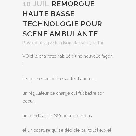
10 JUIL
REMORQUE
HAUTE BASSE
TECHNOLOGIE POUR
SCENE AMBULANTE
Posted at 23:24h
in
Non classé
by
sufni
VOici la charrette habillé d’une nouvelle façon
!!
les panneaux solaire sur les hanches,
un régulateur de charge qui fait battre son
coeur,
un oundulateur 220 pour poumons
et un ossature qui se déploie par tout lieux et