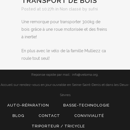
TRANSPORT DE BOIS
Posted at 10:27h
in
Non classé
by
sufni
Une remorque pour transporter 300kg de
bois grâce à une roue motorisée et des freins
à inertie!
En plus avec le vélo de la famille Mulliezz ca
roule tout seul!
Reponse rapide par mail : info@veloma.org.
Accueil sur rendez-vous en jour ouvrable en Seine-Saint-Denis et dans les Deux-
Sèvres
AUTO-RÉPARATION
BASSE-TECHNOLOGIE
BLOG
CONTACT
CONVIVIALITÉ
TRIPORTEUR / TRICYCLE