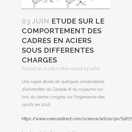
03 JUIN
ETUDE SUR LE
COMPORTEMENT DES
CADRES EN ACIERS
SOUS DIFFERENTES
CHARGES
Posted at 21:20h
in
Non classé
by
sufni
Une super étude de quelques universitaires
d’universités du Canada et du royaume-uni
lors du 11eme congres sur l’ingénieurie des
sports en 2016.
https://www.sciencedirect.com/science/article/pii/S18