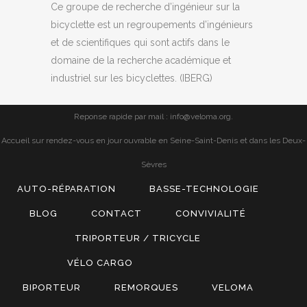
Ce groupe de recherche d’ingénieur sur la
bicyclette est un regroupements d’ingénieurs
et de scientifiques qui sont actifs dans le
domaine de la recherche académique et
industriel sur les bicyclettes. (IBERG)
Reponse rapide par mail : info@veloma.org.
Accueil sur rendez-vous en jour ouvrable en Seine-Saint-Denis et dans les Deux-
Sèvres
AUTO-RÉPARATION
BASSE-TECHNOLOGIE
BLOG
CONTACT
CONVIVIALITÉ
TRIPORTEUR / TRICYCLE
VÉLO CARGO
BIPORTEUR
REMORQUES
VELOMA